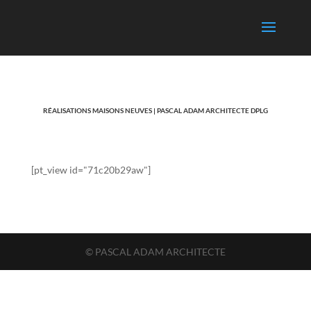
RÉALISATIONS MAISONS NEUVES | PASCAL ADAM ARCHITECTE DPLG
[pt_view id="71c20b29aw"]
© PASCAL ADAM ARCHITECTE